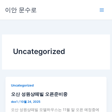
콘
Main
이안 문수로
텐
Men
츠
로
건
너
뛰
기
Uncategorized
Uncategorized
오산 성원상떼빌 오픈준비중
dox1
/
10월 24, 2025
오산 성원상떼빌 모델하우스는 11월 말 오픈 예정중에