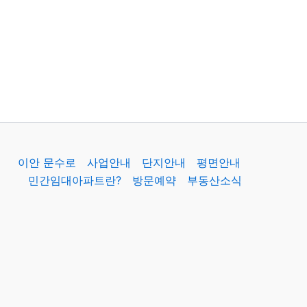
이안 문수로
사업안내
단지안내
평면안내
민간임대아파트란?
방문예약
부동산소식